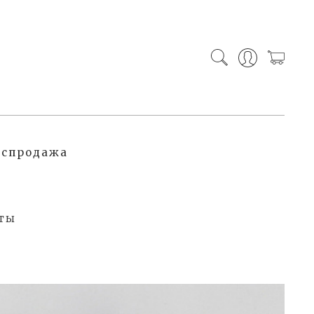
аспродажа
ты