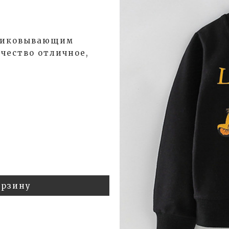
приковывающим
чество отличное,
орзину